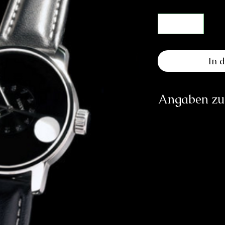
In 
Angaben zur
Herst
Angular Momentu
P
3063 Itt
info@an
https://ww
Verantwortliche Pe
E