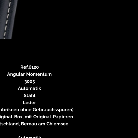
83233 
neitzke@
https://ww
Ref.6120
Angular Momentum
3005
Automatik
Stahl
Leder
abrikneu ohne Gebrauchsspuren)
iginal-Box, mit Original-Papieren
tschland, Bernau am Chiemsee
Automatik