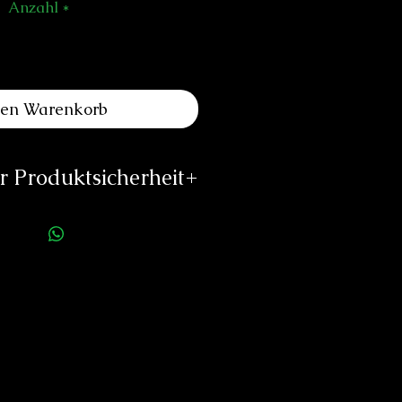
Anzahl
*
den Warenkorb
 Produktsicherheit
ellerinformationen:
m of Switzerland & The TIME
GALLERY
ulverstrasse 8
igen-Bern, Switzerland
gularmomentum.com
w.angularmomentum.com
rson für die Produktsicherheit:
duard Neitzke
Rottauerstr.8