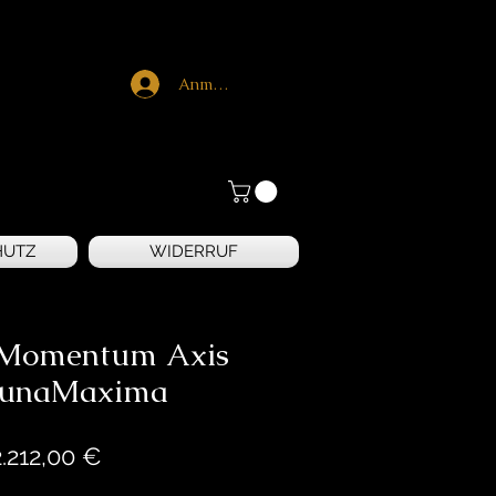
Anmelden
HUTZ
WIDERRUF
 Momentum Axis
LunaMaxima
Preis
2.212,00 €