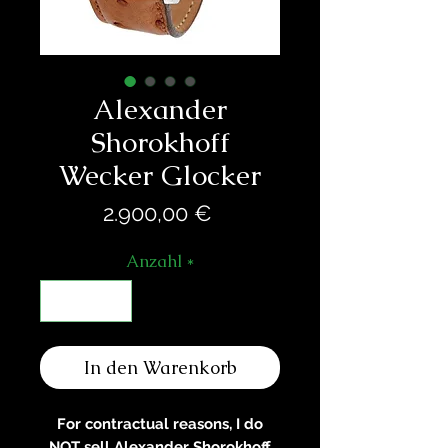
Alexander
Shorokhoff
Wecker Glocker
Preis
2.900,00 €
Anzahl
*
In den Warenkorb
For contractual reasons, I do
NOT sell Alexander Shorokhoff