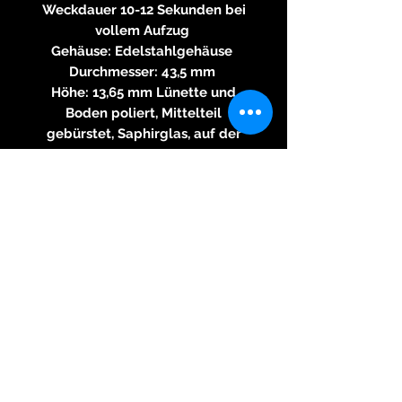
Weckdauer 10-12 Sekunden bei
vollem Aufzug
Gehäuse: Edelstahlgehäuse
Durchmesser: 43,5 mm
Höhe: 13,65 mm Lünette und
Boden poliert, Mittelteil
gebürstet, Saphirglas, auf der
Vorderseite entspiegelt
Bandanstöße: 22 mm
Wasserdichte: 5 atm
Zifferblatt: Schwarz lackiert mit
verschiedenfarbigen
Perlmuttsektoren im 30 Minuten
Abstand
Zeiger: Weiß lackiert, Sekunde in
Gelb
Band: Hochwertiges
cognacfarbenes
Straußenlederarmband mit
gravierter Massivedelstahl-