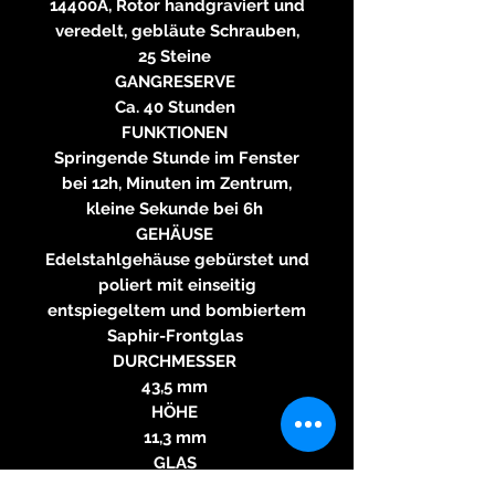
14400A, Rotor handgraviert und
veredelt, gebläute Schrauben,
25 Steine
GANGRESERVE
Ca. 40 Stunden
FUNKTIONEN
Springende Stunde im Fenster
bei 12h, Minuten im Zentrum,
kleine Sekunde bei 6h
GEHÄUSE
Edelstahlgehäuse gebürstet und
poliert mit einseitig
entspiegeltem und bombiertem
Saphir-Frontglas
DURCHMESSER
43,5 mm
HÖHE
11,3 mm
GLAS
Saphirglas beidseitig, auf der