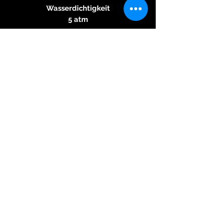
Wasserdichtigkeit
5 atm
Zifferblatt
Im Avantgardestil mit
verschiedenen Elementen in
bunten Farben und Perlmutt
Zeiger
Zentrale Stunde und Minute in
Grün lackiert, zentrale Sekunde
silberfarben
Bandanstöße
20 mm
Band
Weißes Kalbslederband mit
gravierten Massivedelstahl-