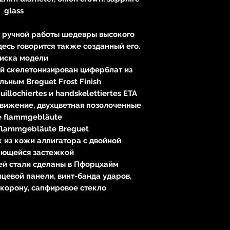
glass
r ручной работы шедевры высокого
здесь говорится также созданный его.
иска модели
ной скелетонизирован циферблат из
льным Breguet Frost Finish
llochiertes и handskelettiertes ETA
вижение, двухцветная позолоченные
е flammgebläute
flammgebläute Breguet
 из кожи аллигатора с двойной
ающейся застежкой
й стали сделаны в Пфорцхайм
ицевой панели, винт-банда ударов,
 корону, сапфировое стекло