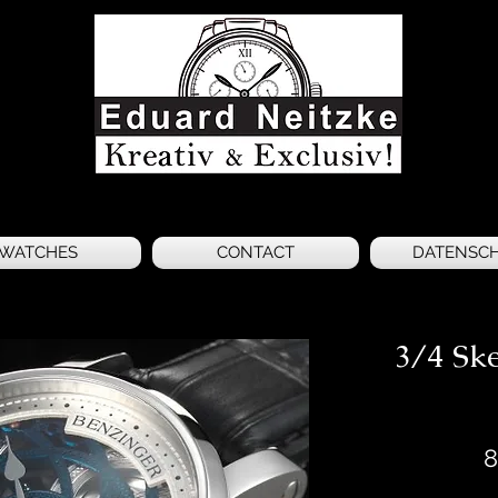
WATCHES
CONTACT
DATENSC
3/4 Ske
8