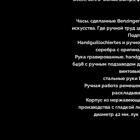
Часы, сделанные Benzinge
искусства. Где ручной труд 
Подп
Handguillochiertes и руч
серебра с оригина
Рука гравированные, handgui
6498 с ручным подзаводом д
винтовы
стальные руки 
Ручная работа ремешок
раскладыв
Корпус из нержавеюще
производства с гладкой л
диаметр 42 мм, лук