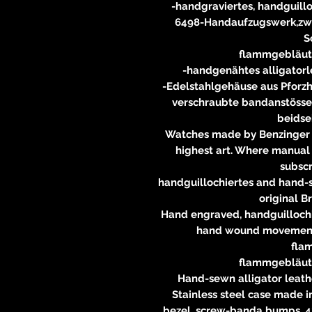
-handgraviertes, handguillo
6498-Handaufzugswerk,zwe
S
flammgebläut
-handgenähtes alligator
-Edelstahlgehäuse aus Pforzh
verschraubte bandanstösse
beidse
Watches made by Benzinger 
highest art. Where manual l
subsc
handguillochiertes and hand-sk
original B
Hand engraved, handguillochi
hand wound movement,
fla
flammgebläut
Hand-sewn alligator leath
Stainless steel case made ​
bezel, screw-banda bumps, 4