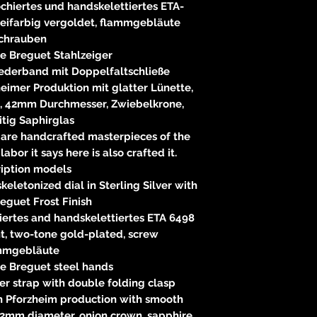
chiertes und handskelettiertes ETA-
ifarbig vergoldet, flammgebläute
chrauben
e Breguet Stahlzeiger
lederband mit Doppelfaltschließe
eimer Produktion mit glatter Lünette,
, 42mm Durchmesser, Zwiebelkrone,
itig Saphirglas
are handcrafted masterpieces of the
abor it says here is also crafted it.
ription models
eletonized dial in Sterling Silver with
reguet Frost Finish
ertes and handskelettiertes ETA 6498
 two-tone gold-plated, screw
mmgebläute
e Breguet steel hands
er strap with double folding clasp
​in Pforzheim production with smooth
2mm diameter, onion crown, sapphire