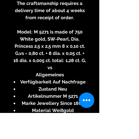
The craftsmanship requires a
delivery time of about 4 weeks
from receipt of order.
Model: M 5271 is made of 750
White gold, SW-Pearl, Dia.
Princess 2,5 x 2,5 mm 8 x 0,10 ct.
G,vs = 0,80 ct. + 8 dia. x 0,05 ct. +
16 dia. x 0,005 ct. total: 1,28 ct. G,
vs
Allgemeines
Verfügbarkeit Auf Nachfrage
Zustand Neu
Artikelnummer M 5271
Marke Jewellery Since 1866
Material Weißgold
Legierung 750
Modell Cufflinks Diamonds
Details
Einzelstück Ja