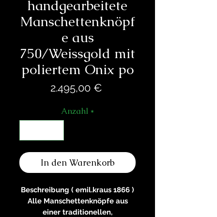
handgearbeitete
Manschettenknöpf
e aus
750/Weissgold mit
poliertem Onix po
Preis
2.495,00 €
Anzahl
*
In den Warenkorb
Beschreibung ( emil.kraus 1866 )
Alle Manschettenknöpfe aus
einer traditionellen,