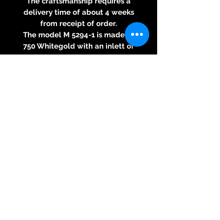
The craftsmanship requires a
delivery time of about 4 weeks
from receipt of order.
The model M 5294-1 is made of
750 Whitegold with an inlett of
polished onix and pol.diam.
Also on display is a group photo
of the cufflinks.
Allgemeines
Verfügbarkeit Auf Nachfrage
Zustand Neu
Artikelnummer M 5294-1
Marke Jewellery Since 1866
Material Weißgold
Legierung 750
Modell M 5294-1
Motiv onix matt poliert
Details
Geschlecht Herren