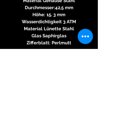
Material Gehäuse Stahl
Durchmesser:42,5 mm
Höhe: 15. 3 mm
Wasserdichtigkeit 3 ATM
Material Lünette Stahl
Glas Saphirglas
Zifferblatt: Perlmutt
Armband
Material Armband Leder
Farbe Armband: Braun
Schließe Faltschließe, verdeckt
Material Schließe Stahl
Funktionen
Minutenrepetition, Chronograph,
Datum
Sonstiges
Sichtboden, Zentralsekunde,
Kleine Sekunde,
Handguillochiertes Zifferblatt,