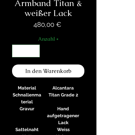
Armband Titan &
weißer Lack
Preis
480,00 €
Anzahl
*
In den Warenkorb
Material
Alcantara
Schnallenma
Titan Grade 2
terial
Gravur
Hand
aufgetragener
Lack
Sattelnaht
Weiss