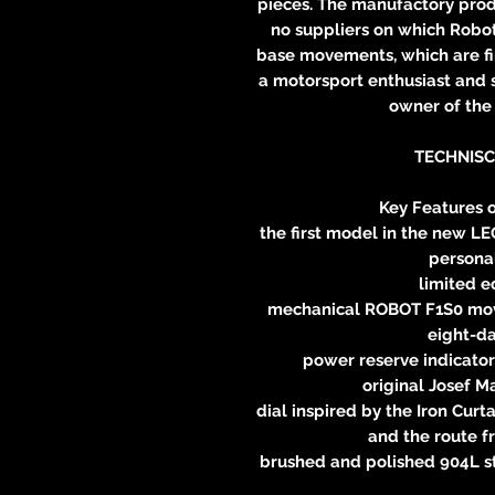
pieces. The manufactory prod
no suppliers on which Robot
base movements, which are fin
a motorsport enthusiast and s
owner of the 
TECHNISC
Key Features 
the first model in the new L
personal
limited e
mechanical ROBOT F1S0 mo
eight-d
power reserve indicator:
original Josef M
dial inspired by the Iron Cur
and the route f
brushed and polished 904L st