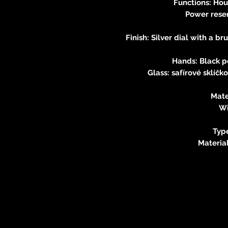
Functions: Hou
Power reser
Finish: Silver dial with a b
Hands: Black p
Glass: safírové sklíčk
Mate
Wi
Type
Material