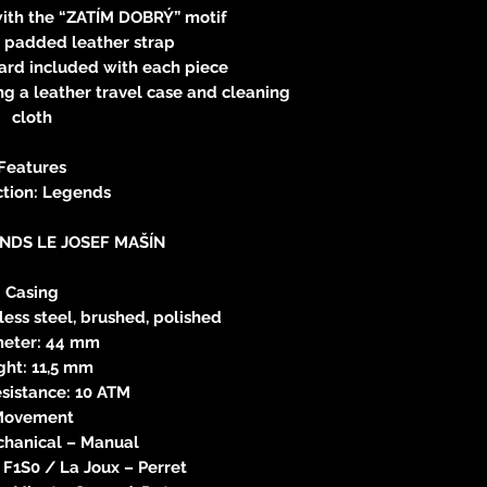
ith the “ZATÍM DOBRÝ” motif
 padded leather strap
ard included with each piece
g a leather travel case and cleaning
cloth
Features
ction: Legends
NDS LE JOSEF MAŠÍN
Casing
less steel, brushed, polished
eter: 44 mm
ght: 11,5 mm
sistance: 10 ATM
Movement
chanical – Manual
F1S0 / La Joux – Perret