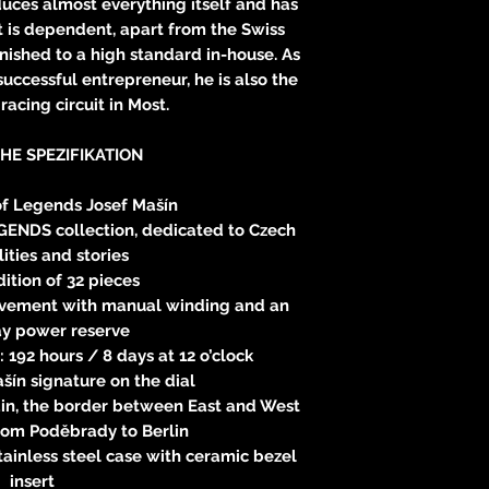
uces almost everything itself and has
 is dependent, apart from the Swiss
ished to a high standard in-house. As
uccessful entrepreneur, he is also the
racing circuit in Most.
HE SPEZIFIKATION
of Legends Josef Mašín
EGENDS collection, dedicated to Czech
ities and stories
dition of 32 pieces
vement with manual winding and an
ay power reserve
 192 hours / 8 days at 12 o’clock
ašín signature on the dial
tain, the border between East and West
rom Poděbrady to Berlin
ainless steel case with ceramic bezel
insert