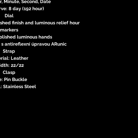
r, Minute, Second, Date
ve: 8 day (192 hour)
Dial
rushed finish and luminous relief hour
markers
olished luminous hands
o s antireflexní úpravou ARunic
Strap
rial: Leather
dth: 22/22
Clasp
: Pin Buckle
: Stainless Steel