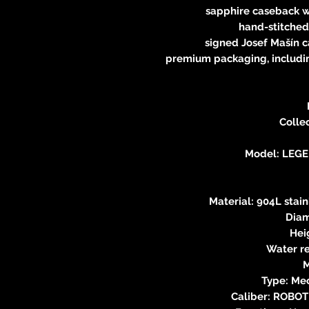
sapphire caseback w
hand-stitched
signed Josef Mašín c
premium packaging, includin
Colle
Model: LEGE
Material: 904L stain
Diam
Hei
Water re
Type: Me
Caliber: ROBOT 