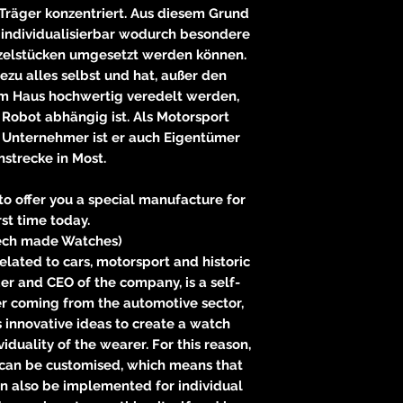
r Träger konzentriert. Aus diesem Grund
n individualisierbar wodurch besondere
zelstücken umgesetzt werden können.
ezu alles selbst und hat, außer den
im Haus hochwertig veredelt werden,
 Robot abhängig ist. Als Motorsport
r Unternehmer ist er auch Eigentümer
strecke in Most.
to offer you a special manufacture for
rst time today.
ech made Watches)
lated to cars, motorsport and historic
der and CEO of the company, is a self-
r coming from the automotive sector,
s innovative ideas to create a watch
iduality of the wearer. For this reason,
n can be customised, which means that
n also be implemented for individual