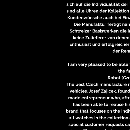
sich auf die Individualität de
sind alle Uhren der Kollektio
Kundenwünsche auch bei Ein
Die Manufaktur fertigt nah
Schweizer Basiswerken die 
keine Zulieferer von denen
Enthusiast und erfolgreiche
der Renn
I am very pleased to be able 
the fi
Robot (Cz
The best Czech manufacture re
vehicles. Josef Zajicek, foun
made entrepreneur who, afte
has been able to realise hi
brand that focuses on the indiv
all watches in the collectio
special customer requests ca