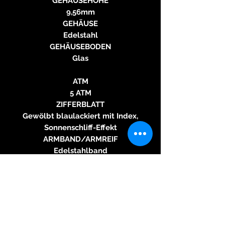
GEHÄUSEHÖHE
9,56mm
GEHÄUSE
Edelstahl
GEHÄUSEBODEN
Glas
ATM
5 ATM
ZIFFERBLATT
Gewölbt blaulackiert mit Index,
Sonnenschliff-Effekt
ARMBAND/ARMREIF
Edelstahlband
SCHNALLE
verdeckte Faltschliesse
UHRWERK
Automatische In-House-
Bewegung Kaliber P-321, 42
Stunden Gangreserve