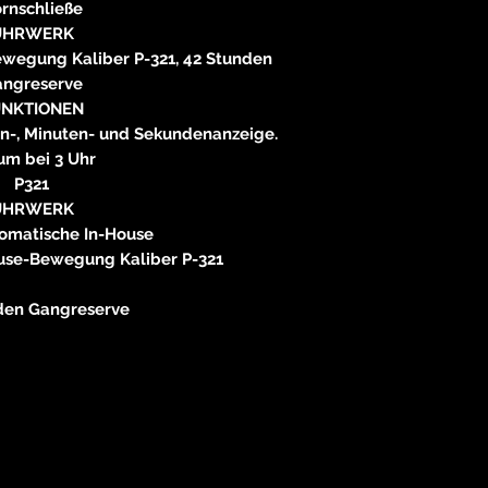
rnschließe
UHRWERK
wegung Kaliber P-321, 42 Stunden
ngreserve
UNKTIONEN
en-, Minuten- und Sekundenanzeige.
um bei 3 Uhr
P321
UHRWERK
tomatische In-House
use-Bewegung Kaliber P-321
den Gangreserve