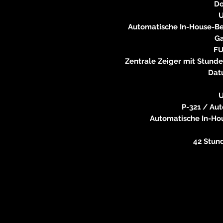
Do
Automatische In-House-Be
Ga
F
Zentrale Zeiger mit Stund
Dat
P-321 / Au
Automatische In-Ho
42 Stun