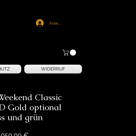
Anmelden
HUTZ
WIDERRUF
 Weekend Classic
 Gold optional
ss und grün
Preis
.050,00 €