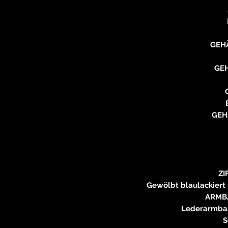
GEH
GE
GEH
ZI
Gewölbt blaulackiert m
ARMB
Lederarmban
S