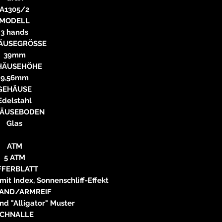
A1305/2
MODELL
3 hands
ÄUSEGRÖSSE
39mm
HÄUSEHÖHE
9,56mm
GEHÄUSE
Edelstahl
ÄUSEBODEN
Glas
ATM
5 ATM
FFERBLATT
it Index, Sonnenschliff-Effekt
AND/ARMREIF
d "Alligator" Muster
CHNALLE