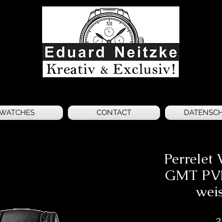
WATCHES
CONTACT
DATENSC
Perrelet
GMT PVD
wei
2