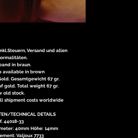
inkl.Steuern, Versand und allen
formalitäten.
band in braun.
p available in brown
Gold. Gesamtgewicht 67 gr.
of gold. Total weight 67 gr.
 old stock.
all shipment costs worldwide
TEN/TECHNICAL DETAILS
f. 44018-33
meter: 40mm Höhe: 14mm
ent: Valjoux 7733