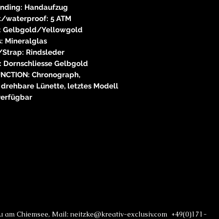
nding: Handaufzug
t/waterproof: 5 ATM
 Gelbgold/Yellowgold
: Mineralglas
Strap: Rindsleder
: Dornschliesse Gelbgold
CTION: Chronograph,
 drehbare Lünette, letztes Modell
verfügbar
au am Chiemsee, Mail: neitzke@kreativ-exclusiv.com +49(0)171-