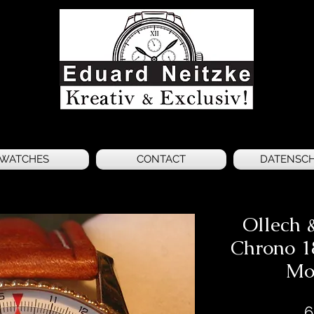
WATCHES
CONTACT
DATENSC
Ollech 
Chrono 18
Mo
6