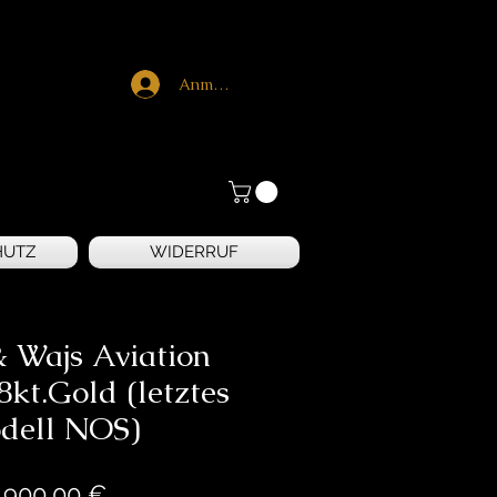
Anmelden
HUTZ
WIDERRUF
& Wajs Aviation
kt.Gold (letztes
dell NOS)
Preis
.900,00 €