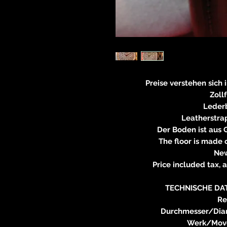
Preise verstehen sich 
Zoll
Leder
Leatherstra
Der Boden ist aus 
The floor is made 
New
Price included tax, 
TECHNISCHE DA
Re
Durchmesser/Dia
Werk/Movem