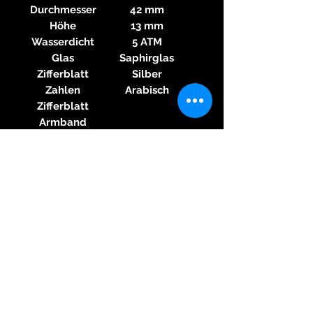
Durchmesser
42 mm
Höhe
13 mm
Wasserdicht
5 ATM
Glas
Saphirglas
Zifferblatt
Silber
Zahlen
Arabisch
Zifferblatt
Armband
Material
Krokodilleder
Armband
Farbe
Schwarz
Armband
Schließe
Doppelfaltschließe
Material
Stahl
Schließe
Funktionen
Repetition
Sonstiges
Sichtboden,