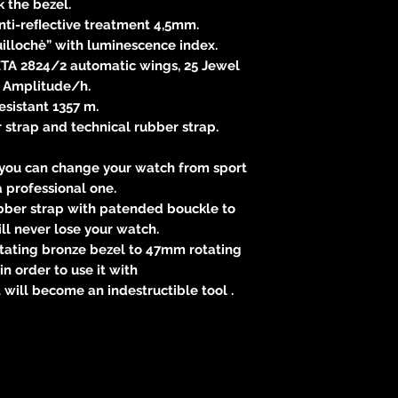
k the bezel.
anti-reﬂective treatment 4,5mm.
illochè” with luminescence index.
TA 2824/2 automatic wings, 25 Jewel
0 Amplitude/h.
esistant 1357 m.
strap and technical rubber strap.
 you can change your watch from sport
 a professional one.
ubber strap with patended bouckle to
ll never lose your watch.
ating bronze bezel to 47mm rotating
in order to use it with
t will become an indestructible tool .