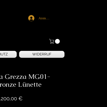
Anmelden
HUTZ
WIDERRUF
a Grezza MG01-
ronze Lünette
Preis
.200,00 €