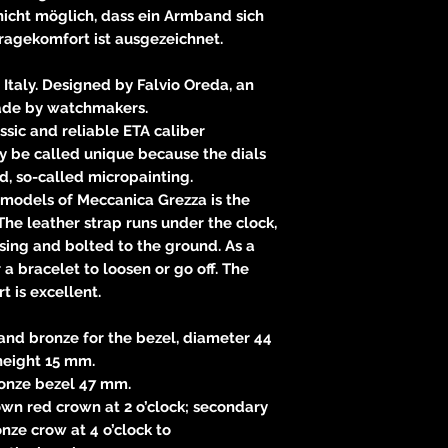
nicht möglich, dass ein Armband sich
Tragekomfort ist ausgezeichnet.
Italy. Designed by Falvio Oreda, an
made by watchmakers.
assic and reliable ETA caliber
y be called unique because the dials
d, so-called micropainting.
 models of Meccanica Grezza is the
he leather strap runs under the clock,
sing and bolted to the ground. As a
or a bracelet to loosen or go off. The
t is excellent.
and bronze for the bezel, diameter 44
height 15 mm.
onze bezel 47 mm.
wn red crown at 2 o’clock; secondary
ze crow at 4 o’clock to