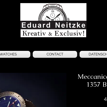
WATCHES
CONTACT
DATENSC
Meccanic
1357 B
4