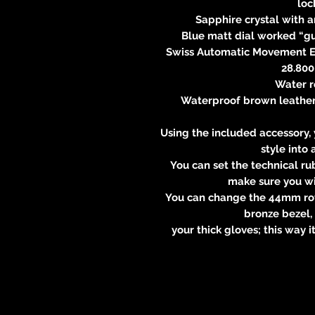
loc
Sapphire crystal with 
Blue matt dial worked “gu
Swiss Automatic Movement E
28.80
Water r
Waterproof brown leather 
Using the included accessory,
style into
You can set the technical r
make sure you wi
You can change the 44mm rot
bronze bezel, 
your thick gloves; this way i