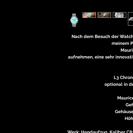
Nach dem Besuch der Watche
meinem Po
Mauri
aufnehmen, eine sehr innovati
L3 Chron
optional in 
Mauric
Geh
Gehäuse
Höh
Werk: Handaufzug, Kaliber C81