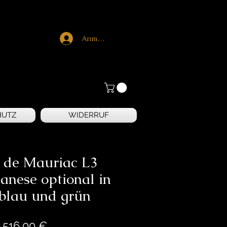
Anmelden
HUTZ
WIDERRUF
 de Mauriac L3
anese optional in
blau und grün
Preis
.516,00 €