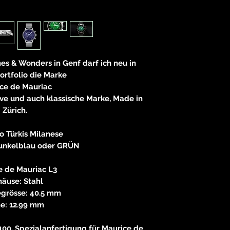
83233 
neitzke@
https://ww
s & Wonders in Genf darf ich neu in
rtfolio die Marke
ce de Mauriac
ve und auch klassische Marke, Made in
Zürich.
o Türkis Milanese
dunkelblau oder GRÜN
e de Mauriac L3
äuse: Stahl
grösse: 40.5 mm
e: 12.99 mm
00, Spezialanfertigung für Maurice de