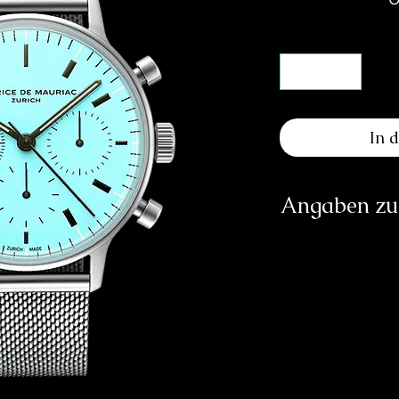
In 
Angaben zur
Herst
info@
http
Verantwortliche Pe
E