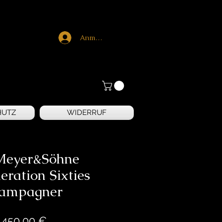
Anmelden
HUTZ
WIDERRUF
Meyer&Söhne
eration Sixties
ampagner
Preis
.450,00 €