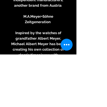
another brand from Austria
M.A.Meyer+Söhne
Zeitgeneration
Inspired by the watches of
grandfather Albert Meyer,
Michael Albert Meyer has been
creating his own collection of
classic timepieces with
handcrafted dials since 2014.
Each model is therefore truly
unique.
FLOWERS
Case: Stainless steel case with
sapphire crystal and sapphire
glass bottom, diameter 41mm
​