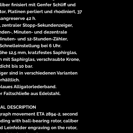
ber finisiert mit Genfer Schliff und
r, Platinen perliert und rhodiniert, 37
Gangreserve 42 h.
 zentraler Stopp-Sekundenzeiger,
nden-, Minuten- und dezentrale
inuten- und 12-Stunden-Zähler,
chnelleinstellung bei 6 Uhr.
he 12,5 mm, kratzfestes Saphirglas,
mit Saphirglas, verschraubte Krone,
icht bis 10 bar.
Zeiger sind in verschiedenen Varianten
rhältlich.
blaues Alligatorlederband.
er Faltschließe aus Edelstahl.
AL DESCRIPTION
graph movement ETA 2894-2, second
ding with ball-bearing rotor, caliber
d Leinfelder engraving on the rotor,