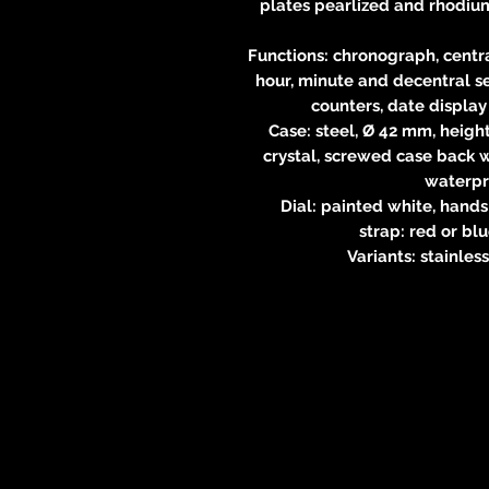
plates pearlized and rhodium
Functions: chronograph, centr
hour, minute and decentral s
counters, date display 
Case: steel, Ø 42 mm, heigh
crystal, screwed case back w
waterpro
Dial: painted white, hands 
strap: red or blu
Variants: stainless