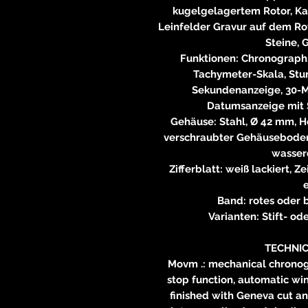
kugelgelagertem Rotor, Kali
Leinfelder Gravur auf dem Roto
Steine, 
Funktionen: Chronograph,
Tachymeter-Skala, Stu
Sekundenanzeige, 30-M
Datumsanzeige mit S
Gehäuse: Stahl, Ø 42 mm, Hö
verschraubter Gehäuseboden 
wasserd
Zifferblatt: weiß lackiert, 
e
Band: rotes oder 
Varianten: Stift- od
TECHNIC
Movm .: mechanical chrono
stop function, automatic win
finished with Geneva cut an