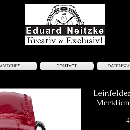
WATCHES
CONTACT
DATENSC
Leinfeld
Meridian
4