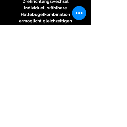
Drehrichtungswechsel
individuell wählbare
Haltebügelkombination
ermöglicht gleichzeitigen
Aufzug sowohl einseitig als auch
beidseitig aufzuziehender
Uhrwerke
Cyclomotion pro mit
abschließbarer Protectorhaube,
bietet zusätzlichen Schutz vor
Staub und mechanischer
Einwirkung
Technische Daten
Drehrichtung links / rechts
Umdrehungen radial (rpm) 1
bzw. 4
Umdrehungen axial (rpm) 4,5
bzw. 18
Cyclomotion max. B / T / H