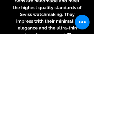
Sons are handmade and meet
the highest quality standards of
Swiss watchmaking. They
impress with their minimalist
elegance and the ultra-thin
automatic movement. The
hallmark of luxury watches from
Austria is the waltz disk at six
o'clock - a rotating seconds disk,
whose pattern closes that of the
dial at every full minute and
symbolizes the Viennese waltz.
CLOCKWORK
Ultra-flat skeletonized
automatic movement VMF
5401/180 from Vaucher
Manufacture Fleurier in black
PVD
Bridges satined and rhodium-