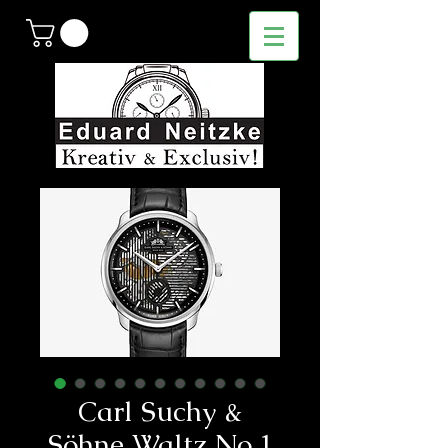
Carl Suchy &
Söhne Waltz No.1