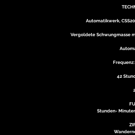
TECH
Automatikwerk, CSS201
Vergoldete Schwungmasse mi
Automa
Frequenz:
42 Stun
F
Stunden- Minute
ZI
Wandernd