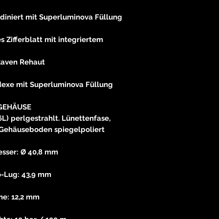
odiniert mit Superluminova Füllung
es Zifferblatt mit integriertem
aven Rehaut
ndexe mit Superluminova Füllung
GEHÄUSE
6L) perlgestrahlt. Lünettenfase,
Gehäuseboden spiegelpoliert
sser: Ø 40,8 mm
o-Lug: 43,9 mm
he: 12,2 mm