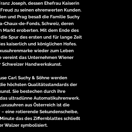
Franz Joseph, dessen Ehefrau Kaiserin
d Freud zu seinen ehrenwerten Kunden.
en und Prag besaß die Familie Suchy
La-Chaux-de-Fonds, Schweiz, deren
n Markt eroberten. Mit dem Ende des
die Spur des ersten und für lange Zeit
es kaiserlich und königlichen Hofes.
Luxusuhrenmarke wieder zum Leben
e vereint das Unternehmen Wiener
r Schweizer Handwerkskunst.
use Carl Suchy & Söhne werden
die höchsten Qualitätsstandards der
nst. Sie bestechen durch ihre
 das ultradünne Automatikuhrenwerk.
uxusuhren aus Österreich ist die
 – eine rotierende Sekundenscheibe,
Minute das des Ziffernblattes schließt
r Walzer symbolisiert.