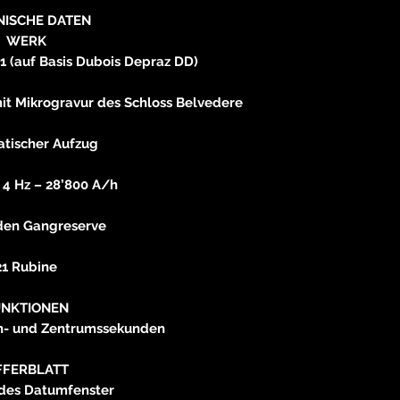
NISCHE DATEN
WERK
 (auf Basis Dubois Depraz DD)
t Mikrogravur des Schloss Belvedere
tischer Aufzug
 4 Hz – 28’800 A/h
den Gangreserve
21 Rubine
UNKTIONEN
n- und Zentrumssekunden
FFERBLATT
es Datumfenster