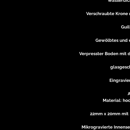
Wasserdich
Verschraubte Krone 
Gui
Gewölbtes und e
Verpresster Boden mit d
glasgesc
Eingravi
Material: ho
22mm x 20mm mit 
Mikrogravierte Innense