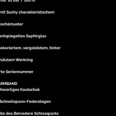
te: 10 bar / 100 m
mit Suchy charakteristischem
llochémuster
ntspiegeltes Saphirglas
ekoriertem, vergoldetem, hinter
hütztem Werkring
erte Seriennummer
ARMBAND
chwertiges Kautschuk
Schnellspann-Federstegen
ite des Belvedere Schlossparks