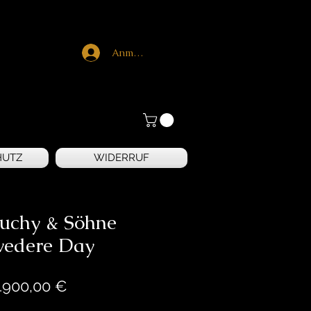
Anmelden
HUTZ
WIDERRUF
Suchy & Söhne
vedere Day
Preis
.900,00 €