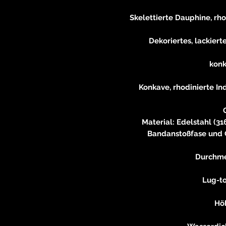
Skelettierte Dauphine, rh
Dekoriertes, lackiert
konk
Konkave, rhodinierte I
Material: Edelstahl (31
Bandanstoßfase und 
Durchme
Lug-t
Hö