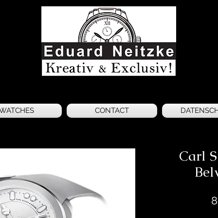
WATCHES
CONTACT
DATENSC
Carl 
Bel
8