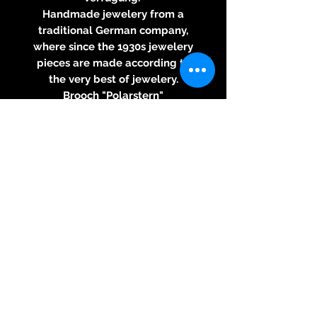
Handmade jewelery from a
traditional German company,
where since the 1930s jewelery
pieces are made according to
the very best of jewelery.
Brooch "Polarstern"
750 / white gold, 3 cultivated
natural-colored river pearl
drops violet and 1 amethyst
round faceted 6.11 ct. Weight:
22.66g
Delivered worldwide without
shipping costs.
All prices include 19% VAT within
Germany and EU.
Outside the EU, you get the
jewelry at the net price,
excluding taxes.
For questions I am personally at