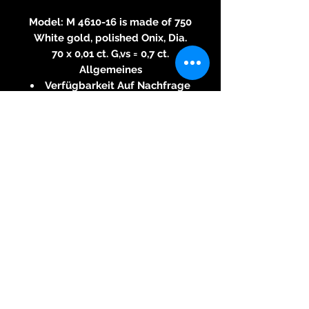
Model: M 4610-16 is made of 750
White gold, polished Onix, Dia.
70 x 0,01 ct. G,vs = 0,7 ct.
Allgemeines
Verfügbarkeit Auf Nachfrage
Zustand Neu
Artikelnummer M 4610-16
Marke Jewellery Since 1866
Material Weißgold
Legierung 750
Modell Cufflinks Diamonds
Details
Einzelstück Ja
Gewicht 13,83 gr.
Geschlecht Herren
Diamanten
Anzahl 70
Karat 0.70
70 dia. á 0,01 ct. G, vs, = 0,7 ct.