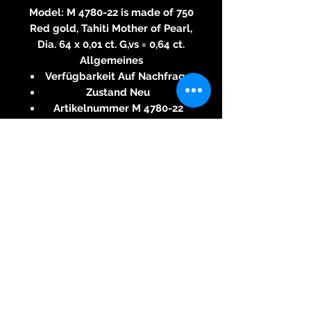
Model: M 4780-22 is made of 750
Red gold, Tahiti Mother of Pearl,
Dia. 64 x 0,01 ct. G,vs = 0,64 ct.
Allgemeines
Verfügbarkeit Auf Nachfrage
Zustand Neu
Artikelnummer M 4780-22
Marke Jewellery Since 1866
Material Rotgold
Legierung 750
Modell Diamonds
Details
Einzelstück Ja
Gewicht 12,60 gr.
Geschlecht Herren
Diamanten
Anzahl 64
Karat 0.64
64 Dia. á 0,01 ct. G, vs, = 0,64 ct.