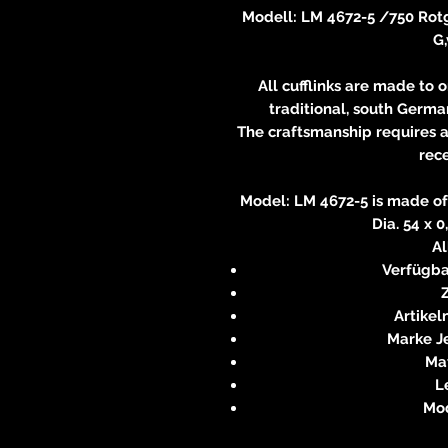
Modell: LM 4672-5 /750 Rotgol
G,
All cufflinks are made to 
traditional, south Germa
The craftsmanship requires a
rece
Model: LM 4672-5 is made of 
Dia. 54 x 0,
A
Verfügba
Artike
Marke J
Ma
L
Mo