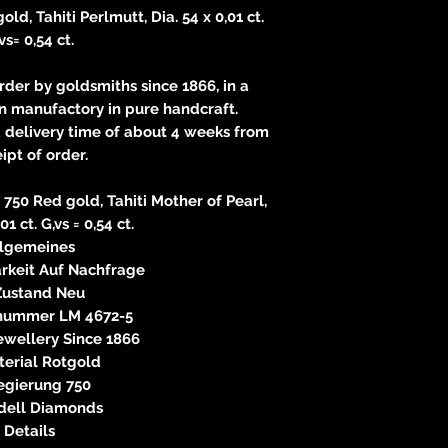
d, Tahiti Perlmutt, Dia. 54 x 0,01 ct.
vs= 0,54 ct.
order by goldsmiths since 1866, in a
n manufactory in pure handcraft.
 delivery time of about 4 weeks from
ipt of order.
750 Red gold, Tahiti Mother of Pearl,
01 ct. G,vs = 0,54 ct.
llgemeines
rkeit Auf Nachfrage
Zustand Neu
lnummer LM 4672-5
ewellery Since 1866
terial Rotgold
egierung 750
dell Diamonds
Details