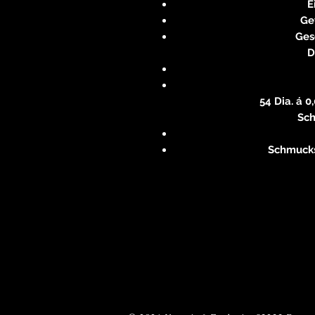
E
Gew
Ges
D
54 Dia. á 0,
Sch
Schmucks