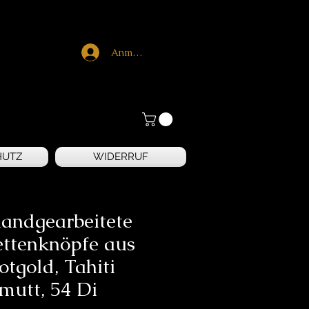
Anmelden
HUTZ
WIDERRUF
handgearbeitete
ttenknöpfe aus
tgold, Tahiti
mutt, 54 Di