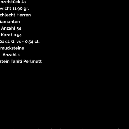
inzelstück Ja
icht 11,90 gr.
chlecht Herren
iamanten
Anzahl 54
Karat 0.54
01 ct. G, vs = 0,54 ct.
mucksteine
Anzahl 1
tein Tahiti Perlmutt