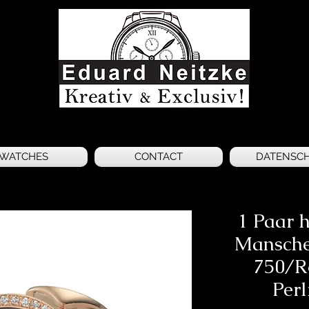
WATCHES
CONTACT
DATENSC
1 Paar 
Mansche
750/Ro
Perl