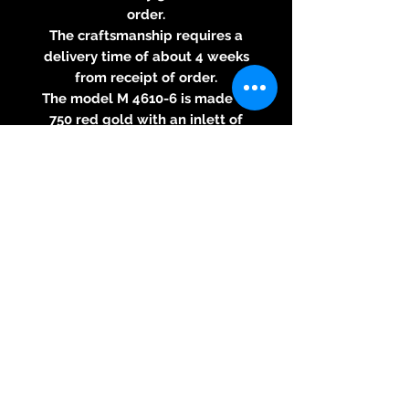
order.
The craftsmanship requires a
delivery time of about 4 weeks
from receipt of order.
The model M 4610-6 is made of
750 red gold with an inlett of
polished onix frosted.
Also on display is a group photo
of the cufflinks.
Allgemeines
Verfügbarkeit Auf Nachfrage
Zustand Neu
Artikelnummer M 4610-6
Marke Jewellery Since 1866
Material Rotgold
Legierung 750
Modell M 4610-6
Motiv polierter Onix matt
Details